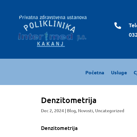
Tel

032
Početna
Usluge
C
Denzitometrija
Dec 2, 2024
|
Blog
,
Novosti
,
Uncategorized
Denzitometrija