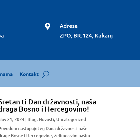
Adresa

ba
ZPO, BR.124, Kakanj
 nama
Kontakt
Sretan ti Dan državnosti, naša
draga Bosno i Hercegovino!
Nov 21, 2024
|
Blog
,
Novosti
,
Uncategorized
Povodom nastupajućeg Dana državnosti naše
drage Bosne i Hercegovine, želimo svim našim