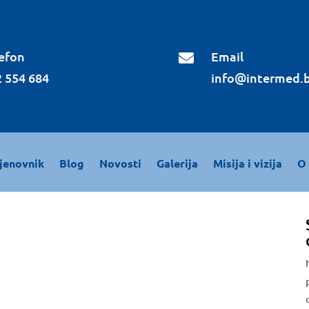
efon
Email

 554 684
info@intermed.
jenovnik
Blog
Novosti
Galerija
Misija i vizija
O