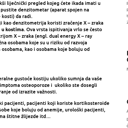
kši liječnički pregled kojeg ćete ikada imati u
a pustite denzitometar (aparat spojen na
kosti) da radi.
i kao denzitometrija koristi zračenje X – zraka
. Ova vrsta ispitivanja vrlo se često
i u kostima
ijom X – zraka (engl. dual energy X – ray
na osobama koje su u riziku od razvoja
m osobama, kao i osobama koje boluju od
eralne gustoće kostiju ukoliko sumnja da vaše
 simptoma osteoporoze i ukoliko ste dosegli
ranje od izrazite važnosti.
i pacijenti, pacijenti koji koriste kortikosteroide
osobe koje boluju od anemije, urološki pacijenti,
ma štitne žlijezde itd…