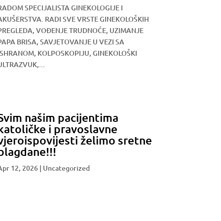
RADOM SPECIJALISTA GINEKOLOGIJE I
AKUŠERSTVA. RADI SVE VRSTE GINEKOLOŠKIH
PREGLEDA, VOĐENJE TRUDNOĆE, UZIMANJE
PAPA BRISA, SAVJETOVANJE U VEZI SA
ISHRANOM, KOLPOSKOPIJU, GINEKOLOŠKI
ULTRAZVUK,...
Svim našim pacijentima
katoličke i pravoslavne
vjeroispovijesti želimo sretne
blagdane!!!
Apr 12, 2026
|
Uncategorized