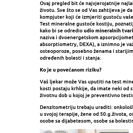
Ovaj pregled bit će najvjerojatnije najla
životu. Sve što se od Vas zahtijeva je d
kompjuter koji će izmjeriti gustoću vaše 
Test mineralne gustoće kostiju, poznatij
kako bi se odredio
udio mineralnih tvar
naziva i dvoenergetskom apsorpcijometr
absorptiometry, DEXA), a iznimno je važ
osteoporoze, posebno ženama i stariji
određenih bolesti i stanja.
Ko je u povećanom riziku?
Vaš ljekar može Vas uputiti na test min
kosti postaju krhkije, da imate neki od
životnu dob u kojoj je preventivno testi
Denzitometriju trebaju uraditi: onkološk
u svojoj terapije, žene od 50.g.života, 
osobe sa dijabetesom, osobe sa bolesti