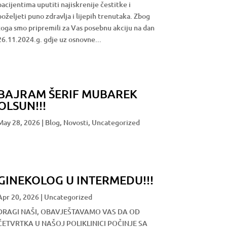
pacijentima uputiti najiskrenije čestitke i
poželjeti puno zdravlja i lijepih trenutaka. Zbog
toga smo pripremili za Vas posebnu akciju na dan
26.11.2024.g. gdje uz osnovne...
BAJRAM ŠERIF MUBAREK
OLSUN!!!
May 28, 2026
|
Blog
,
Novosti
,
Uncategorized
GINEKOLOG U INTERMEDU!!!
Apr 20, 2026
|
Uncategorized
DRAGI NAŠI, OBAVJEŠTAVAMO VAS DA OD
ČETVRTKA U NAŠOJ POLIKLINICI POČINJE SA