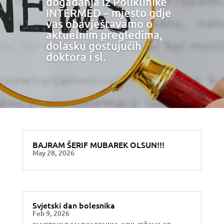
događanja iz Poliklinike
INTERMED – mjesto gdje
vas obavještavamo o
aktuelnim pregledima,
dolasku gostujućih
doktora i sl.
BAJRAM ŠERIF MUBAREK OLSUN!!!
May 28, 2026
Svjetski dan bolesnika
Feb 9, 2026