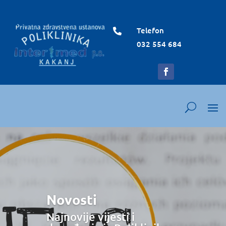
Telefon

032 554 684
Novosti
Najnovije vijesti i