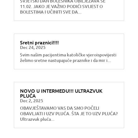
SVJETSKI DAN BOLESNIKA OBILJEŽAVA SE
11.02. JAKO JE VAŽNO PODIĆI SVIJEST O
BOLESTIMA I UČINITI SVE DA...
Sretni praznici!!!!
Dec 24, 2025
Svim našim pacijentima katoličke vjeroispovijesti
želimo sretne nastupajuće praznike i da mir i...
NOVO U INTERMEDU!!! ULTRAZVUK
PLUĆA
Dec 2, 2025
OBAVJEŠTAVAMO VAS DA SMO POČELI
OBAVLJATI I UZV PLUĆA. ŠTA JE TO UZV PLUĆA?
Ultrazvuk pluća...