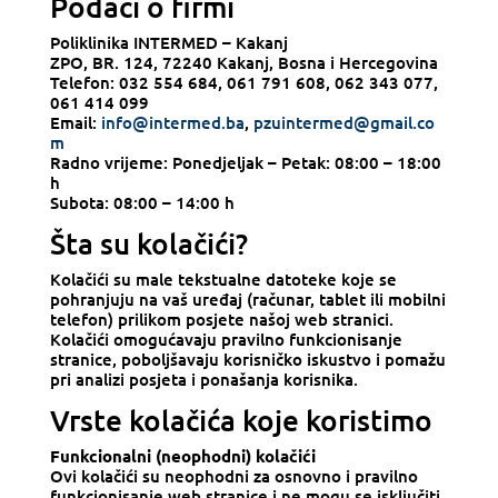
Podaci o firmi
Poliklinika INTERMED – Kakanj
ZPO, BR. 124, 72240 Kakanj, Bosna i Hercegovina
Telefon: 032 554 684, 061 791 608, 062 343 077,
061 414 099
Email:
info@intermed.ba
,
pzuintermed@gmail.co
m
Radno vrijeme: Ponedjeljak – Petak: 08:00 – 18:00
h
Subota: 08:00 – 14:00 h
Šta su kolačići?
Kolačići su male tekstualne datoteke koje se
pohranjuju na vaš uređaj (računar, tablet ili mobilni
telefon) prilikom posjete našoj web stranici.
Kolačići omogućavaju pravilno funkcionisanje
stranice, poboljšavaju korisničko iskustvo i pomažu
pri analizi posjeta i ponašanja korisnika.
Vrste kolačića koje koristimo
Funkcionalni (neophodni) kolačići
Ovi kolačići su neophodni za osnovno i pravilno
funkcionisanje web stranice i ne mogu se isključiti.