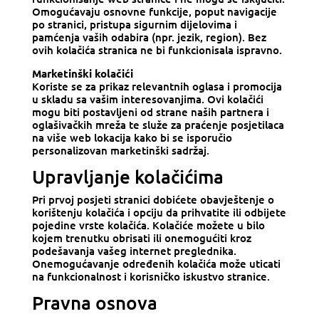
Omogućavaju osnovne funkcije, poput navigacije
po stranici, pristupa sigurnim dijelovima i
pamćenja vaših odabira (npr. jezik, region). Bez
ovih kolačića stranica ne bi funkcionisala ispravno.
Marketinški kolačići
Koriste se za prikaz relevantnih oglasa i promocija
u skladu sa vašim interesovanjima. Ovi kolačići
mogu biti postavljeni od strane naših partnera i
oglašivačkih mreža te služe za praćenje posjetilaca
na više web lokacija kako bi se isporučio
personalizovan marketinški sadržaj.
Upravljanje kolačićima
Pri prvoj posjeti stranici dobićete obavještenje o
korištenju kolačića i opciju da prihvatite ili odbijete
pojedine vrste kolačića. Kolačiće možete u bilo
kojem trenutku obrisati ili onemogućiti kroz
podešavanja vašeg internet preglednika.
Onemogućavanje određenih kolačića može uticati
na funkcionalnost i korisničko iskustvo stranice.
Pravna osnova