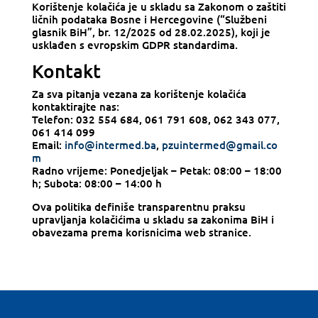
Korištenje kolačića je u skladu sa Zakonom o zaštiti
ličnih podataka Bosne i Hercegovine (“Službeni
glasnik BiH”, br. 12/2025 od 28.02.2025), koji je
usklađen s evropskim GDPR standardima.
Kontakt
Za sva pitanja vezana za korištenje kolačića
kontaktirajte nas:
Telefon: 032 554 684, 061 791 608, 062 343 077,
061 414 099
Email:
info@intermed.ba
,
pzuintermed@gmail.co
m
Radno vrijeme: Ponedjeljak – Petak: 08:00 – 18:00
h; Subota: 08:00 – 14:00 h
Ova politika definiše transparentnu praksu
upravljanja kolačićima u skladu sa zakonima BiH i
obavezama prema korisnicima web stranice.