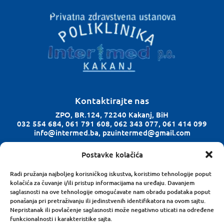
Kontaktirajte nas
ZPO, BR.124, 72240 Kakanj, BiH
032 554 684, 061 791 608, 062 343 077, 061 414 099
info@intermed.ba, pzuintermed@gmail.com
Postavke kolačića
Radno vrijeme
Ponedjeljak-Petak: 08:00 h – 18:00 h
Radi pružanja najboljeg korisničkog iskustva, koristimo tehnologije poput
kolačića za čuvanje i/ili pristup informacijama na uređaju. Davanjem
Subota: 08:00 h – 14:00 h
saglasnosti na ove tehnologije omogućavate nam obradu podataka poput
ponašanja pri pretraživanju ili jedinstvenih identifikatora na ovom sajtu.
Nepristanak ili povlačenje saglasnosti može negativno uticati na određene
Zapratite nas na Facebooku
funkcionalnosti i karakteristike sajta.