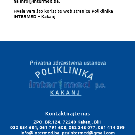
na
info@intermed.ba
.
Hvala vam što koristite web stranicu
Poliklinika
INTERMED – Kakanj
Kontaktirajte nas
ZPO, BR.124, 72240 Kakanj, BiH
032 554 684, 061 791 608, 062 343 077, 061 414 099
info@intermed.ba, pzuintermed@gmail.com