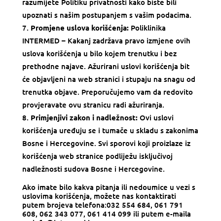
razumijete Politiku privatnosti kako biste bili
upoznati s našim postupanjem s vašim podacima.
Promjene uslova korišćenja:
Poliklinika
INTERMED – Kakanj
zadržava pravo izmjene ovih
uslova korišćenja u bilo kojem trenutku i bez
prethodne najave. Ažurirani uslovi korišćenja bit
će objavljeni na web stranici i stupaju na snagu od
trenutka objave. Preporučujemo vam da redovito
provjeravate ovu stranicu radi ažuriranja.
Primjenjivi zakon i nadležnost:
Ovi uslovi
korišćenja uređuju se i tumače u skladu s zakonima
Bosne i Hercegovine. Svi sporovi koji proizlaze iz
korišćenja web stranice podliježu isključivoj
nadležnosti sudova Bosne i Hercegovine.
Ako imate bilo kakva pitanja ili nedoumice u vezi s
uslovima korišćenja, možete nas kontaktirati
putem brojeva telefona:
032 554 684, 061 791
608, 062 343 077, 061 414 099
ili putem e-maila