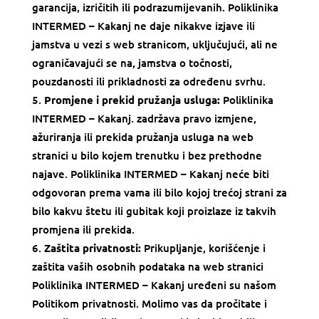
garancija, izričitih ili podrazumijevanih.
Poliklinika
INTERMED – Kakanj
ne daje nikakve izjave ili
jamstva u vezi s web stranicom, uključujući, ali ne
ograničavajući se na, jamstva o točnosti,
pouzdanosti ili prikladnosti za određenu svrhu.
Promjene i prekid pružanja usluga:
Poliklinika
INTERMED – Kakanj
. zadržava pravo izmjene,
ažuriranja ili prekida pružanja usluga na web
stranici u bilo kojem trenutku i bez prethodne
najave.
Poliklinika INTERMED – Kakanj
neće biti
odgovoran prema vama ili bilo kojoj trećoj strani za
bilo kakvu štetu ili gubitak koji proizlaze iz takvih
promjena ili prekida.
Zaštita privatnosti:
Prikupljanje, korišćenje i
zaštita vaših osobnih podataka na web stranici
Poliklinika INTERMED – Kakanj
uređeni su našom
Politikom privatnosti. Molimo vas da pročitate i