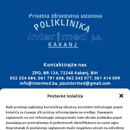
Kontaktirajte nas
ZPO, BR.124, 72240 Kakanj, BiH
032 554 684, 061 791 608, 062 343 077, 061 414 099
info@intermed.ba, pzuintermed@gmail.com
Postavke kolačića
Radno vrijeme
Ponedjeljak-Petak: 08:00 h – 18:00 h
Radi pružanja najboljeg korisničkog iskustva, koristimo tehnologije poput
kolačića za čuvanje i/ili pristup informacijama na uređaju. Davanjem
Subota: 08:00 h – 14:00 h
saglasnosti na ove tehnologije omogućavate nam obradu podataka poput
ponašanja pri pretraživanju ili jedinstvenih identifikatora na ovom sajtu.
Nepristanak ili povlačenje saglasnosti može negativno uticati na određene