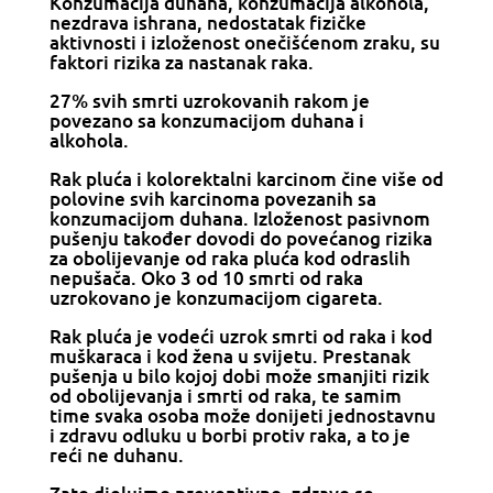
Konzumacija duhana, konzumacija alkohola,
nezdrava ishrana, nedostatak fizičke
aktivnosti i izloženost onečišćenom zraku, su
faktori rizika za nastanak raka.
27% svih smrti uzrokovanih rakom je
povezano sa konzumacijom duhana i
alkohola.
Rak pluća i kolorektalni karcinom čine više od
polovine svih karcinoma povezanih sa
konzumacijom duhana. Izloženost pasivnom
pušenju također dovodi do povećanog rizika
za obolijevanje od raka pluća kod odraslih
nepušača. Oko 3 od 10 smrti od raka
uzrokovano je konzumacijom cigareta.
Rak pluća je vodeći uzrok smrti od raka i kod
muškaraca i kod žena u svijetu. Prestanak
pušenja u bilo kojoj dobi može smanjiti rizik
od obolijevanja i smrti od raka, te samim
time svaka osoba može donijeti jednostavnu
i zdravu odluku u borbi protiv raka, a to je
reći ne duhanu.