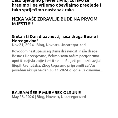
Zato djelujmo preventivno, zdravo se
hranimo i na vrijemo obavljajmo preglede i
tako spriječimo nastanak raka.
NEKA VAŠE ZDRAVLJE BUDE NA PRVOM
MJESTU!!!
Sretan ti Dan državnosti, naša draga Bosno i
Hercegovino!
Nov 21, 2024
|
Blog
,
Novosti
,
Uncategorized
Povodom nastupajućeg Dana državnosti naše drage
Bosne i Hercegovine, želimo svim našim pacijentima
uputiti najiskrenije čestitke i poželjeti puno zdravlja i
lijepih trenutaka. Zbog toga smo pripremili za Vas
posebnu akciju na dan 26.11.2024.g. gdje uz osnovne...
BAJRAM ŠERIF MUBAREK OLSUN!!!
May 28, 2026
|
Blog
,
Novosti
,
Uncategorized