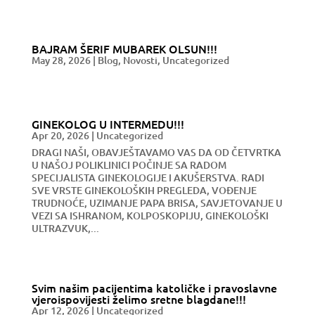
BAJRAM ŠERIF MUBAREK OLSUN!!!
May 28, 2026
|
Blog
,
Novosti
,
Uncategorized
GINEKOLOG U INTERMEDU!!!
Apr 20, 2026
|
Uncategorized
DRAGI NAŠI, OBAVJEŠTAVAMO VAS DA OD ČETVRTKA
U NAŠOJ POLIKLINICI POČINJE SA RADOM
SPECIJALISTA GINEKOLOGIJE I AKUŠERSTVA. RADI
SVE VRSTE GINEKOLOŠKIH PREGLEDA, VOĐENJE
TRUDNOĆE, UZIMANJE PAPA BRISA, SAVJETOVANJE U
VEZI SA ISHRANOM, KOLPOSKOPIJU, GINEKOLOŠKI
ULTRAZVUK,...
Svim našim pacijentima katoličke i pravoslavne
vjeroispovijesti želimo sretne blagdane!!!
Apr 12, 2026
|
Uncategorized