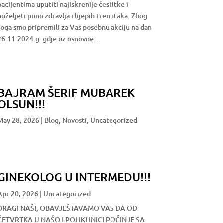
pacijentima uputiti najiskrenije čestitke i
poželjeti puno zdravlja i lijepih trenutaka. Zbog
toga smo pripremili za Vas posebnu akciju na dan
26.11.2024.g. gdje uz osnovne...
BAJRAM ŠERIF MUBAREK
OLSUN!!!
May 28, 2026
|
Blog
,
Novosti
,
Uncategorized
GINEKOLOG U INTERMEDU!!!
Apr 20, 2026
|
Uncategorized
DRAGI NAŠI, OBAVJEŠTAVAMO VAS DA OD
ČETVRTKA U NAŠOJ POLIKLINICI POČINJE SA