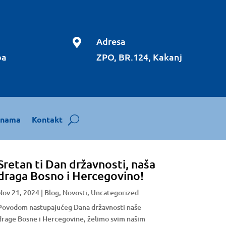
Adresa

ba
ZPO, BR.124, Kakanj
 nama
Kontakt
Sretan ti Dan državnosti, naša
draga Bosno i Hercegovino!
Nov 21, 2024
|
Blog
,
Novosti
,
Uncategorized
Povodom nastupajućeg Dana državnosti naše
drage Bosne i Hercegovine, želimo svim našim