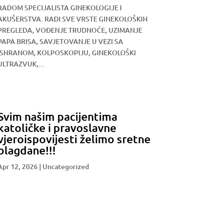
RADOM SPECIJALISTA GINEKOLOGIJE I
AKUŠERSTVA. RADI SVE VRSTE GINEKOLOŠKIH
PREGLEDA, VOĐENJE TRUDNOĆE, UZIMANJE
PAPA BRISA, SAVJETOVANJE U VEZI SA
ISHRANOM, KOLPOSKOPIJU, GINEKOLOŠKI
ULTRAZVUK,...
Svim našim pacijentima
katoličke i pravoslavne
vjeroispovijesti želimo sretne
blagdane!!!
Apr 12, 2026
|
Uncategorized