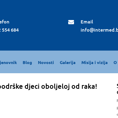
efon
Email

 554 684
info@intermed.
jenovnik
Blog
Novosti
Galerija
Misija i vizija
O
odrške djeci oboljeloj od raka!