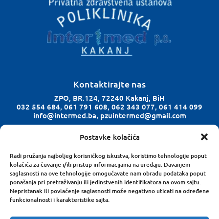
Kontaktirajte nas
ZPO, BR.124, 72240 Kakanj, BiH
032 554 684, 061 791 608, 062 343 077, 061 414 099
info@intermed.ba, pzuintermed@gmail.com
Postavke kolačića
Radno vrijeme
Ponedjeljak-Petak: 08:00 h – 18:00 h
Radi pružanja najboljeg korisničkog iskustva, koristimo tehnologije poput
kolačića za čuvanje i/ili pristup informacijama na uređaju. Davanjem
Subota: 08:00 h – 14:00 h
saglasnosti na ove tehnologije omogućavate nam obradu podataka poput
ponašanja pri pretraživanju ili jedinstvenih identifikatora na ovom sajtu.
Nepristanak ili povlačenje saglasnosti može negativno uticati na određene
Zapratite nas na Facebooku
funkcionalnosti i karakteristike sajta.