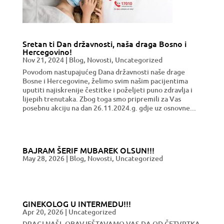
Sretan ti Dan državnosti, naša draga Bosno i
Hercegovino!
Nov 21, 2024
|
Blog
,
Novosti
,
Uncategorized
Povodom nastupajućeg Dana državnosti naše drage
Bosne i Hercegovine, želimo svim našim pacijentima
uputiti najiskrenije čestitke i poželjeti puno zdravlja i
lijepih trenutaka. Zbog toga smo pripremili za Vas
posebnu akciju na dan 26.11.2024.g. gdje uz osnovne...
BAJRAM ŠERIF MUBAREK OLSUN!!!
May 28, 2026
|
Blog
,
Novosti
,
Uncategorized
GINEKOLOG U INTERMEDU!!!
Apr 20, 2026
|
Uncategorized
DRAGI NAŠI, OBAVJEŠTAVAMO VAS DA OD ČETVRTKA